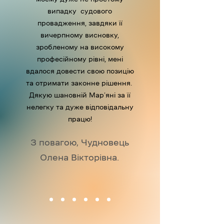
випадку судового
провадження, завдяки її
вичерпному висновку,
зробленому на високому
професійному рівні, мені
вдалося довести свою позицію
та отримати законне рішення.
Дякую шановній Мар’яні за її
нелегку та дуже відповідальну
працю!
З повагою, Чудновець
Олена Вікторівна.