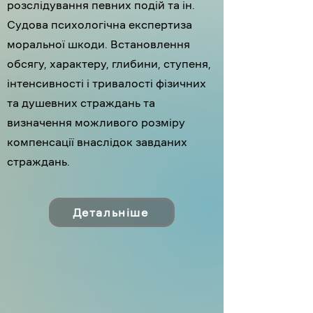
розслідування певних подій та ін.
С
удова психологічна експертиза
моральної шкоди. Встановлення
обсягу, характеру, глибини, ступеня,
інтенсивності і тривалості фізичних
та душевних страждань та
визначення можливого розміру
компенсації внаслідок завданих
страждань.
Детальніше