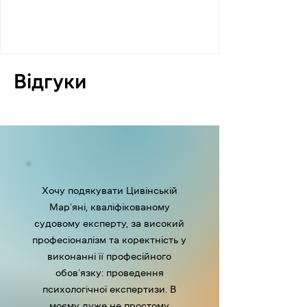
Відгуки
Хочу подякувати Цивінській
Мар’яні, кваліфікованому
судовому експерту, за високий
професіоналізм та коректність у
виконанні її професійного
обов’язку: проведення
психологічної експертизи. В
моєму дуже не простому